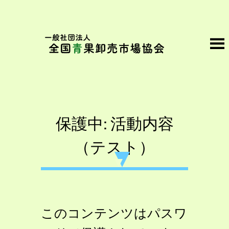
内
容
を
ス
キ
Home
>
保護中: 活動内容（テスト）
ッ
プ
保護中: 活動内容
（テスト）
このコンテンツはパスワ