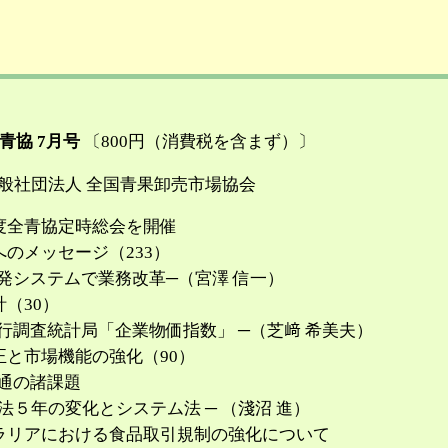
青協 7月号
〔800円（消費税を含まず）〕
社団法人 全国青果卸売市場協会
度全青協定時総会を開催
へのメッセージ（233）
発システムで業務改革─（宮澤 信一）
計（30）
行調査統計局「企業物価指数」 ─（芝﨑 希美夫）
正と市場機能の強化（90）
通の諸課題
年の変化とシステム法 ─ （淺沼 進）
ラリアにおける食品取引規制の強化について