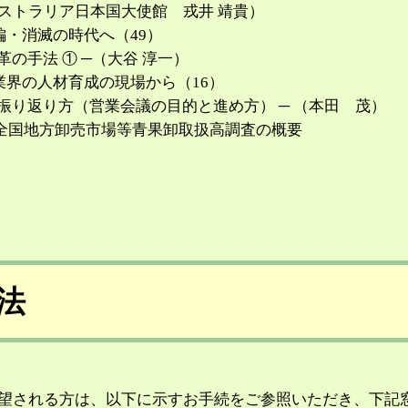
トラリア日本国大使館 戎井 靖貴）
編・消滅の時代へ（49）
革の手法 ① ─（大谷 淳一）
業界の人材育成の現場から（16）
振り返り方（営業会議の目的と進め方） ─ （本田 茂）
年度全国地方卸売市場等青果卸取扱高調査の概要
法
望される方は、以下に示すお手続をご参照いただき、下記