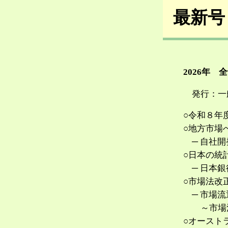
最新号
2026
年 全
発行：一般
○令和８年
○地方市場
─ 自社開
○日本の統
─ 日本銀
○市場法改
─ 市場流
～市場法５
○オースト