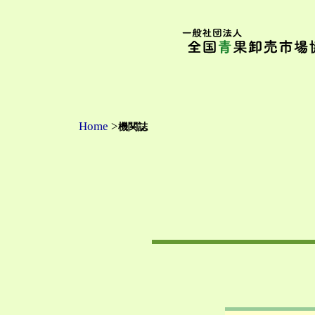
内
容
を
ス
キ
ッ
プ
Home
>
機関誌