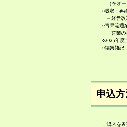
（在オース
○吸収・再
─ 経営改
○青果流通
─ 営業の
○2025
○編集雑記
申込方
ご購入を希