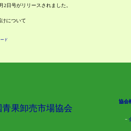
0月2日号がリリースされました。
届けについて
ロード
協会
国青果卸売市場協会
－