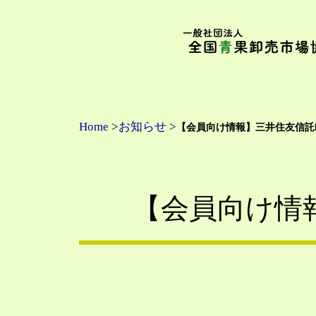
内
容
を
ス
キ
ッ
プ
Home
>
お知らせ
>
【会員向け情報】三井住友信託D
【会員向け情